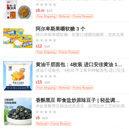
米饭、面条等百搭佐餐 120克/袋





9.
12
$
99
$
Free Shipping
Referral
Points Reward
阿尔卑斯果嚼软糖 3 个
阿尔卑斯果嚼软糖 - 双重口感嚼劲糖果，含真实果
汁，白桃&芒果口味，3粒装





12
16
$
$
Free Shipping
Points Reward
黄油千层面包：4枚装 进口安佳黄油 17小时鲁邦种发酵
黄油千层面包：4枚装 手工鲁邦种酸面包 进口安佳
黄油 17小时自然发酵





15
18
$
$
Free Shipping
Referral
Points Reward
香酥黑豆 即食盐炒原味豆子 | 轻盐调味 | 零添加剂 | 高蛋白健康休闲零食 | 200g
本款香酥黑豆精选优质原豆，采用盐炒工艺轻轻调
味，不添加任何人工添加剂，保留食材本真滋味。





每一颗黑豆酥脆可口，营养丰富，高蛋白、高纤
5
10
$
$
维，适合追求健康饮食的您。即开即食，轻松满足
Referral
Points Reward
日常嘴馋与营养补给需求，适合居家、办公、外出