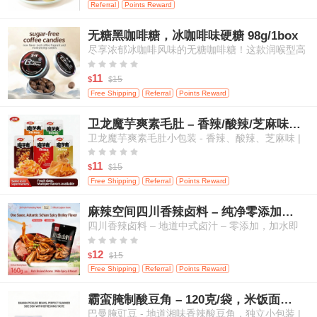
Referral
Points Reward
无糖黑咖啡糖，冰咖啡味硬糖 98g/1box
尽享浓郁冰咖啡风味的无糖咖啡糖！这款润喉型高
级糖果带来醇厚咖啡香气，且不含添加糖，是随时





随地补充活力、清新口气的绝佳选择。
11
15
$
$
Free Shipping
Referral
Points Reward
卫龙魔芋爽素毛肚 – 香辣/酸辣/芝麻味，高纤维，20小包
卫龙魔芋爽素毛肚小包装 - 香辣、酸辣、芝麻味 |
高纤维、低热量 | 植物基“毛肚”口感 | 传统中式零





食（多口味混合，量贩装）- 20小包
11
15
$
$
Free Shipping
Referral
Points Reward
麻辣空间四川香辣卤料 – 纯净零添加，适用于肉类、蛋类及蔬菜
四川香辣卤料 – 地道中式卤汁 – 零添加，加水即
用，适合卤制肉类、鸡蛋和蔬菜





12
15
$
$
Free Shipping
Referral
Points Reward
霸蛮腌制酸豆角 – 120克/袋，米饭面条的绝佳搭档
巴曼腌豇豆 - 地道湘味香辣酸豆角，独立小包装 |