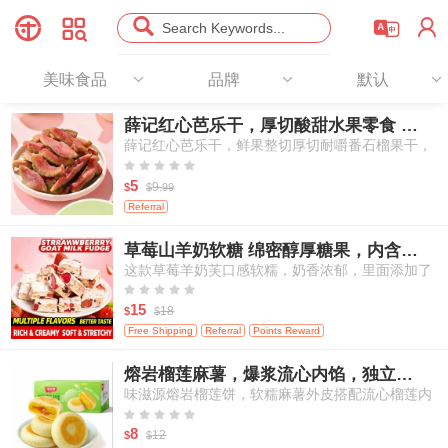




Search Keywords...
美味食品
品牌
默认
薛记红心芭乐干，厚切酸甜水果零食 78g
薛记红心芭乐干，鲜果整切厚切耐嚼番石榴果干，
天然酸甜办公室出行休闲果干零食





5
9.
$
$
99
Referral
草莓山羊奶软糖 绵密醇厚糖果，内含冻干草莓，独立袋装 250g/包
这款草莓羊奶芙口感软糯，奶香浓郁，里面添加了
真实冻干草莓颗粒，每一口都能吃到草莓的酸甜果





香和羊奶的醇厚奶香，是一款适合大人和孩子分享
15
18
$
$
的休闲小零食。
Free Shipping
Referral
Points Reward
熔岩榴莲麻薯，爆浆流心内馅，独立小份装点心 250g/6枚
味滋源熔岩榴莲饼，软糯麻薯外皮搭配流心榴莲内
馅，传统亚洲风味点心，独立包装糕点，适合作为





早餐与下午茶小食
8
12
$
$