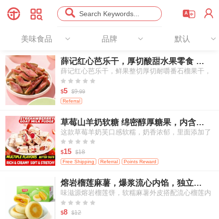




Search Keywords...
美味食品
品牌
默认
薛记红心芭乐干，厚切酸甜水果零食 78g
薛记红心芭乐干，鲜果整切厚切耐嚼番石榴果干，
天然酸甜办公室出行休闲果干零食





5
9.
$
$
99
Referral
草莓山羊奶软糖 绵密醇厚糖果，内含冻干草莓，独立袋装 250g/包
这款草莓羊奶芙口感软糯，奶香浓郁，里面添加了
真实冻干草莓颗粒，每一口都能吃到草莓的酸甜果





香和羊奶的醇厚奶香，是一款适合大人和孩子分享
15
18
$
$
的休闲小零食。
Free Shipping
Referral
Points Reward
熔岩榴莲麻薯，爆浆流心内馅，独立小份装点心 250g/6枚
味滋源熔岩榴莲饼，软糯麻薯外皮搭配流心榴莲内
馅，传统亚洲风味点心，独立包装糕点，适合作为





早餐与下午茶小食
8
12
$
$