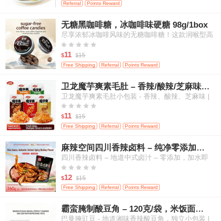
Referral
Points Reward
无糖黑咖啡糖，冰咖啡味硬糖 98g/1box
尽享浓郁冰咖啡风味的无糖咖啡糖！这款润喉型高
级糖果带来醇厚咖啡香气，且不含添加糖，是随时





随地补充活力、清新口气的绝佳选择。
11
15
$
$
Free Shipping
Referral
Points Reward
卫龙魔芋爽素毛肚 – 香辣/酸辣/芝麻味，高纤维，20小包
卫龙魔芋爽素毛肚小包装 - 香辣、酸辣、芝麻味 |
高纤维、低热量 | 植物基“毛肚”口感 | 传统中式零





食（多口味混合，量贩装）- 20小包
11
15
$
$
Free Shipping
Referral
Points Reward
麻辣空间四川香辣卤料 – 纯净零添加，适用于肉类、蛋类及蔬菜
四川香辣卤料 – 地道中式卤汁 – 零添加，加水即
用，适合卤制肉类、鸡蛋和蔬菜





12
15
$
$
Free Shipping
Referral
Points Reward
霸蛮腌制酸豆角 – 120克/袋，米饭面条的绝佳搭档
巴曼腌豇豆 - 地道湘味香辣酸豆角，独立小包装 |