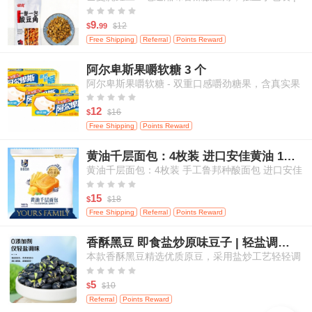
米饭、面条等百搭佐餐 120克/袋





9.
12
$
99
$
Free Shipping
Referral
Points Reward
阿尔卑斯果嚼软糖 3 个
阿尔卑斯果嚼软糖 - 双重口感嚼劲糖果，含真实果
汁，白桃&芒果口味，3粒装





12
16
$
$
Free Shipping
Points Reward
黄油千层面包：4枚装 进口安佳黄油 17小时鲁邦种发酵
黄油千层面包：4枚装 手工鲁邦种酸面包 进口安佳
黄油 17小时自然发酵





15
18
$
$
Free Shipping
Referral
Points Reward
香酥黑豆 即食盐炒原味豆子 | 轻盐调味 | 零添加剂 | 高蛋白健康休闲零食 | 200g
本款香酥黑豆精选优质原豆，采用盐炒工艺轻轻调
味，不添加任何人工添加剂，保留食材本真滋味。





每一颗黑豆酥脆可口，营养丰富，高蛋白、高纤
5
10
$
$
维，适合追求健康饮食的您。即开即食，轻松满足
Referral
Points Reward
日常嘴馋与营养补给需求，适合居家、办公、外出