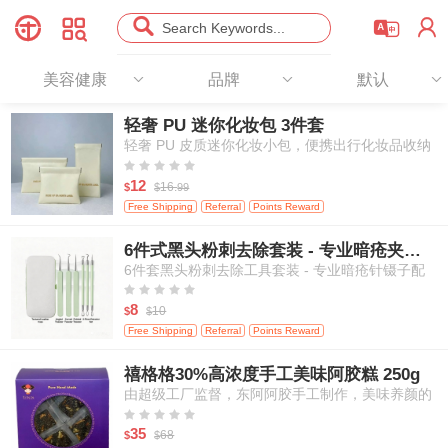




Search Keywords...
美容健康
品牌
默认
轻奢 PU 迷你化妆包 3件套
轻奢 PU 皮质迷你化妆小包，便携出行化妆品收纳
袋，女士小型洗漱收纳手拿包





12
16.
$
$
99
Free Shipping
Referral
Points Reward
6件式黑头粉刺去除套装 - 专业暗疮夹配皮质收纳盒
6件套黑头粉刺去除工具套装 - 专业暗疮针镊子配
皮质收纳盒 美容师推荐





8
10
$
$
Free Shipping
Referral
Points Reward
禧格格30%高浓度手工美味阿胶糕 250g
由超级工厂监督，东阿阿胶手工制作，美味养颜的
零食，补气血、补肾健脾。配料：阿胶、核桃、枸





杞、黑芝麻、冰糖。女人告别黄脸的滋补零食。
35
68
$
$