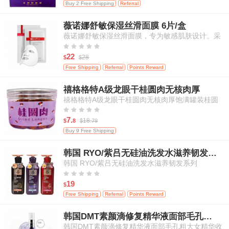
Buy 2 Free Shipping
Referral
薇诺娜舒敏保湿丝滑面膜 6片/盒
薇诺娜舒敏保湿丝滑面膜，专为敏感肌肤设计。采
用卓效配方，蕴含马齿苋精华和透明质酸钠，提供





深层滋润与保湿，同时舒缓干燥和减少肌肤刺激，
22
28
$
$
帮助肌肤保持水润、舒缓和光滑。
Free Shipping
Referral
Points Reward
禧格格特A级龙眼干桂圆肉无核肉厚
禧格格特A级龙眼干桂圆肉无核肉厚饱满罐装桂圆
干高品质补气滋养





7.
18.
$
8
$
79
Buy 9 Free Shipping
韩国 RYO/紫吕无硅油洗发水滋养韧发系列
韩国 RYO/紫吕无硅油洗发水滋养韧发系列





19
$
Free Shipping
Referral
Points Reward
韩国DMT素颜滴修复精华液面部毛孔粗大女精华收缩毛孔 一盒 15ml + 5ml小盒装
韩国DMT素颜滴修复精华液面部毛孔粗大女精华收