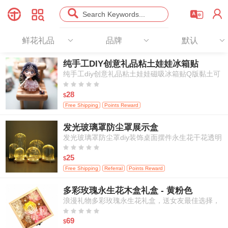




Search Keywords...
鲜花礼品
品牌
默认
纯手工DIY创意礼品粘土娃娃冰箱贴
纯手工diy创意礼品粘土娃娃磁吸冰箱贴Q版黏土可
定制





28
$
Free Shipping
Points Reward
发光玻璃罩防尘罩展示盒
发光玻璃罩防尘罩diy装饰桌面摆件永生花干花透明
玻璃罩子展示盒





25
$
Free Shipping
Referral
Points Reward
多彩玫瑰永生花木盒礼盒 - 黄粉色
浪漫礼物多彩玫瑰永生花礼盒，送女友最佳选择，
永不枯萎的恋爱，包邮





69
$