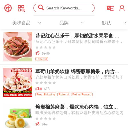




Search Keywords...
美味食品
品牌
默认
薛记红心芭乐干，厚切酸甜水果零食 78g
薛记红心芭乐干，鲜果整切厚切耐嚼番石榴果干，
天然酸甜办公室出行休闲果干零食





5
9.
$
$
99
Referral
草莓山羊奶软糖 绵密醇厚糖果，内含冻干草莓，独立袋装 250g/包
这款草莓羊奶芙口感软糯，奶香浓郁，里面添加了
真实冻干草莓颗粒，每一口都能吃到草莓的酸甜果





香和羊奶的醇厚奶香，是一款适合大人和孩子分享
15
18
$
$
的休闲小零食。
Free Shipping
Referral
Points Reward
熔岩榴莲麻薯，爆浆流心内馅，独立小份装点心 250g/6枚
味滋源熔岩榴莲饼，软糯麻薯外皮搭配流心榴莲内
馅，传统亚洲风味点心，独立包装糕点，适合作为





早餐与下午茶小食
8
12
$
$