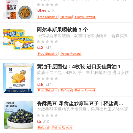
米饭、面条等百搭佐餐 120克/袋





9.
12
$
99
$
Free Shipping
Referral
Points Reward
阿尔卑斯果嚼软糖 3 个
阿尔卑斯果嚼软糖 - 双重口感嚼劲糖果，含真实果
汁，白桃&芒果口味，3粒装





12
16
$
$
Free Shipping
Points Reward
黄油千层面包：4枚装 进口安佳黄油 17小时鲁邦种发酵
黄油千层面包：4枚装 手工鲁邦种酸面包 进口安佳
黄油 17小时自然发酵





15
18
$
$
Free Shipping
Referral
Points Reward
香酥黑豆 即食盐炒原味豆子 | 轻盐调味 | 零添加剂 | 高蛋白健康休闲零食 | 200g
本款香酥黑豆精选优质原豆，采用盐炒工艺轻轻调
味，不添加任何人工添加剂，保留食材本真滋味。





每一颗黑豆酥脆可口，营养丰富，高蛋白、高纤
5
10
$
$
维，适合追求健康饮食的您。即开即食，轻松满足
Referral
Points Reward
日常嘴馋与营养补给需求，适合居家、办公、外出