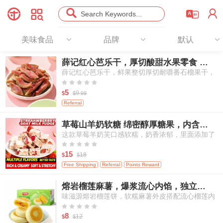




Search Keywords...
美味食品
品牌
默认
薛记红心芭乐干，厚切酸甜水果零食 78g
薛记红心芭乐干，鲜果整切厚切耐嚼番石榴果干，
天然酸甜办公室出行休闲果干零食





5
9.
$
$
99
Referral
草莓山羊奶软糖 绵密醇厚糖果，内含冻干草莓，独立袋装 250g/包
这款草莓羊奶芙口感软糯，奶香浓郁，里面添加了
真实冻干草莓颗粒，每一口都能吃到草莓的酸甜果





香和羊奶的醇厚奶香，是一款适合大人和孩子分享
15
18
$
$
的休闲小零食。
Free Shipping
Referral
Points Reward
熔岩榴莲麻薯，爆浆流心内馅，独立小份装点心 250g/6枚
味滋源熔岩榴莲饼，软糯麻薯外皮搭配流心榴莲内
馅，传统亚洲风味点心，独立包装糕点，适合作为





早餐与下午茶小食
8
12
$
$