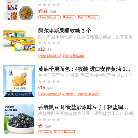
米饭、面条等百搭佐餐 120克/袋





9.
12
$
99
$
Free Shipping
Referral
Points Reward
阿尔卑斯果嚼软糖 3 个
阿尔卑斯果嚼软糖 - 双重口感嚼劲糖果，含真实果
汁，白桃&芒果口味，3粒装





12
16
$
$
Free Shipping
Points Reward
黄油千层面包：4枚装 进口安佳黄油 17小时鲁邦种发酵
黄油千层面包：4枚装 手工鲁邦种酸面包 进口安佳
黄油 17小时自然发酵





15
18
$
$
Free Shipping
Referral
Points Reward
香酥黑豆 即食盐炒原味豆子 | 轻盐调味 | 零添加剂 | 高蛋白健康休闲零食 | 200g
本款香酥黑豆精选优质原豆，采用盐炒工艺轻轻调
味，不添加任何人工添加剂，保留食材本真滋味。





每一颗黑豆酥脆可口，营养丰富，高蛋白、高纤
5
10
$
$
维，适合追求健康饮食的您。即开即食，轻松满足
Referral
Points Reward
日常嘴馋与营养补给需求，适合居家、办公、外出