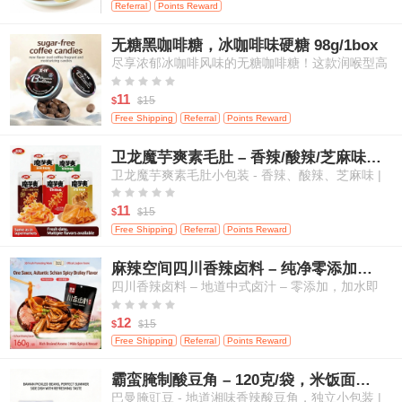
Referral
Points Reward
无糖黑咖啡糖，冰咖啡味硬糖 98g/1box
尽享浓郁冰咖啡风味的无糖咖啡糖！这款润喉型高
级糖果带来醇厚咖啡香气，且不含添加糖，是随时





随地补充活力、清新口气的绝佳选择。
11
15
$
$
Free Shipping
Referral
Points Reward
卫龙魔芋爽素毛肚 – 香辣/酸辣/芝麻味，高纤维，20小包
卫龙魔芋爽素毛肚小包装 - 香辣、酸辣、芝麻味 |
高纤维、低热量 | 植物基“毛肚”口感 | 传统中式零





食（多口味混合，量贩装）- 20小包
11
15
$
$
Free Shipping
Referral
Points Reward
麻辣空间四川香辣卤料 – 纯净零添加，适用于肉类、蛋类及蔬菜
四川香辣卤料 – 地道中式卤汁 – 零添加，加水即
用，适合卤制肉类、鸡蛋和蔬菜





12
15
$
$
Free Shipping
Referral
Points Reward
霸蛮腌制酸豆角 – 120克/袋，米饭面条的绝佳搭档
巴曼腌豇豆 - 地道湘味香辣酸豆角，独立小包装 |