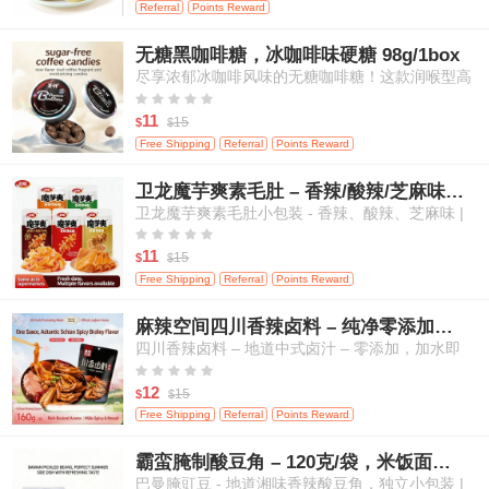
Referral
Points Reward
无糖黑咖啡糖，冰咖啡味硬糖 98g/1box
尽享浓郁冰咖啡风味的无糖咖啡糖！这款润喉型高
级糖果带来醇厚咖啡香气，且不含添加糖，是随时





随地补充活力、清新口气的绝佳选择。
11
15
$
$
Free Shipping
Referral
Points Reward
卫龙魔芋爽素毛肚 – 香辣/酸辣/芝麻味，高纤维，20小包
卫龙魔芋爽素毛肚小包装 - 香辣、酸辣、芝麻味 |
高纤维、低热量 | 植物基“毛肚”口感 | 传统中式零





食（多口味混合，量贩装）- 20小包
11
15
$
$
Free Shipping
Referral
Points Reward
麻辣空间四川香辣卤料 – 纯净零添加，适用于肉类、蛋类及蔬菜
四川香辣卤料 – 地道中式卤汁 – 零添加，加水即
用，适合卤制肉类、鸡蛋和蔬菜





12
15
$
$
Free Shipping
Referral
Points Reward
霸蛮腌制酸豆角 – 120克/袋，米饭面条的绝佳搭档
巴曼腌豇豆 - 地道湘味香辣酸豆角，独立小包装 |