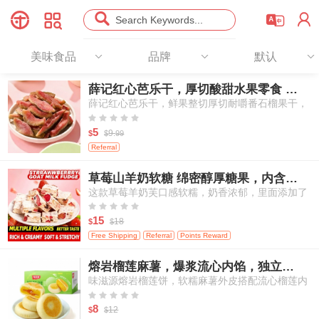




Search Keywords...
美味食品
品牌
默认
薛记红心芭乐干，厚切酸甜水果零食 78g
薛记红心芭乐干，鲜果整切厚切耐嚼番石榴果干，
天然酸甜办公室出行休闲果干零食





5
9.
$
$
99
Referral
草莓山羊奶软糖 绵密醇厚糖果，内含冻干草莓，独立袋装 250g/包
这款草莓羊奶芙口感软糯，奶香浓郁，里面添加了
真实冻干草莓颗粒，每一口都能吃到草莓的酸甜果





香和羊奶的醇厚奶香，是一款适合大人和孩子分享
15
18
$
$
的休闲小零食。
Free Shipping
Referral
Points Reward
熔岩榴莲麻薯，爆浆流心内馅，独立小份装点心 250g/6枚
味滋源熔岩榴莲饼，软糯麻薯外皮搭配流心榴莲内
馅，传统亚洲风味点心，独立包装糕点，适合作为





早餐与下午茶小食
8
12
$
$