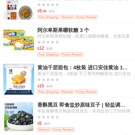
米饭、面条等百搭佐餐 120克/袋





9.
12
$
99
$
Free Shipping
Referral
Points Reward
阿尔卑斯果嚼软糖 3 个
阿尔卑斯果嚼软糖 - 双重口感嚼劲糖果，含真实果
汁，白桃&芒果口味，3粒装





12
16
$
$
Free Shipping
Points Reward
黄油千层面包：4枚装 进口安佳黄油 17小时鲁邦种发酵
黄油千层面包：4枚装 手工鲁邦种酸面包 进口安佳
黄油 17小时自然发酵





15
18
$
$
Free Shipping
Referral
Points Reward
香酥黑豆 即食盐炒原味豆子 | 轻盐调味 | 零添加剂 | 高蛋白健康休闲零食 | 200g
本款香酥黑豆精选优质原豆，采用盐炒工艺轻轻调
味，不添加任何人工添加剂，保留食材本真滋味。





每一颗黑豆酥脆可口，营养丰富，高蛋白、高纤
5
10
$
$
维，适合追求健康饮食的您。即开即食，轻松满足
Referral
Points Reward
日常嘴馋与营养补给需求，适合居家、办公、外出