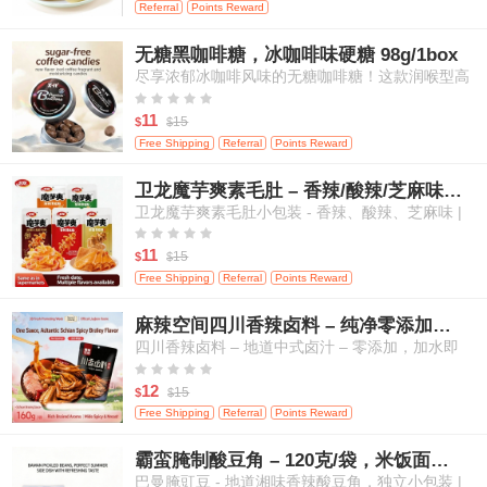
Referral
Points Reward
无糖黑咖啡糖，冰咖啡味硬糖 98g/1box
尽享浓郁冰咖啡风味的无糖咖啡糖！这款润喉型高
级糖果带来醇厚咖啡香气，且不含添加糖，是随时





随地补充活力、清新口气的绝佳选择。
11
15
$
$
Free Shipping
Referral
Points Reward
卫龙魔芋爽素毛肚 – 香辣/酸辣/芝麻味，高纤维，20小包
卫龙魔芋爽素毛肚小包装 - 香辣、酸辣、芝麻味 |
高纤维、低热量 | 植物基“毛肚”口感 | 传统中式零





食（多口味混合，量贩装）- 20小包
11
15
$
$
Free Shipping
Referral
Points Reward
麻辣空间四川香辣卤料 – 纯净零添加，适用于肉类、蛋类及蔬菜
四川香辣卤料 – 地道中式卤汁 – 零添加，加水即
用，适合卤制肉类、鸡蛋和蔬菜





12
15
$
$
Free Shipping
Referral
Points Reward
霸蛮腌制酸豆角 – 120克/袋，米饭面条的绝佳搭档
巴曼腌豇豆 - 地道湘味香辣酸豆角，独立小包装 |