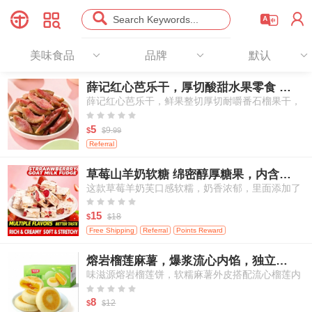




Search Keywords...
美味食品
品牌
默认
薛记红心芭乐干，厚切酸甜水果零食 78g
薛记红心芭乐干，鲜果整切厚切耐嚼番石榴果干，
天然酸甜办公室出行休闲果干零食





5
9.
$
$
99
Referral
草莓山羊奶软糖 绵密醇厚糖果，内含冻干草莓，独立袋装 250g/包
这款草莓羊奶芙口感软糯，奶香浓郁，里面添加了
真实冻干草莓颗粒，每一口都能吃到草莓的酸甜果





香和羊奶的醇厚奶香，是一款适合大人和孩子分享
15
18
$
$
的休闲小零食。
Free Shipping
Referral
Points Reward
熔岩榴莲麻薯，爆浆流心内馅，独立小份装点心 250g/6枚
味滋源熔岩榴莲饼，软糯麻薯外皮搭配流心榴莲内
馅，传统亚洲风味点心，独立包装糕点，适合作为





早餐与下午茶小食
8
12
$
$