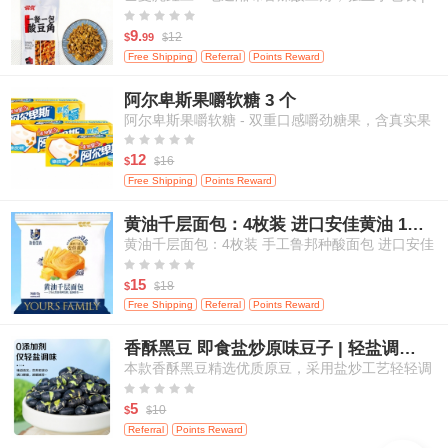
米饭、面条等百搭佐餐 120克/袋





9.
12
$
99
$
Free Shipping
Referral
Points Reward
阿尔卑斯果嚼软糖 3 个
阿尔卑斯果嚼软糖 - 双重口感嚼劲糖果，含真实果
汁，白桃&芒果口味，3粒装





12
16
$
$
Free Shipping
Points Reward
黄油千层面包：4枚装 进口安佳黄油 17小时鲁邦种发酵
黄油千层面包：4枚装 手工鲁邦种酸面包 进口安佳
黄油 17小时自然发酵





15
18
$
$
Free Shipping
Referral
Points Reward
香酥黑豆 即食盐炒原味豆子 | 轻盐调味 | 零添加剂 | 高蛋白健康休闲零食 | 200g
本款香酥黑豆精选优质原豆，采用盐炒工艺轻轻调
味，不添加任何人工添加剂，保留食材本真滋味。





每一颗黑豆酥脆可口，营养丰富，高蛋白、高纤
5
10
$
$
维，适合追求健康饮食的您。即开即食，轻松满足
Referral
Points Reward
日常嘴馋与营养补给需求，适合居家、办公、外出