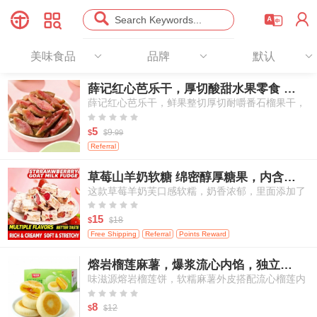




Search Keywords...
美味食品
品牌
默认
薛记红心芭乐干，厚切酸甜水果零食 78g
薛记红心芭乐干，鲜果整切厚切耐嚼番石榴果干，
天然酸甜办公室出行休闲果干零食





5
9.
$
$
99
Referral
草莓山羊奶软糖 绵密醇厚糖果，内含冻干草莓，独立袋装 250g/包
这款草莓羊奶芙口感软糯，奶香浓郁，里面添加了
真实冻干草莓颗粒，每一口都能吃到草莓的酸甜果





香和羊奶的醇厚奶香，是一款适合大人和孩子分享
15
18
$
$
的休闲小零食。
Free Shipping
Referral
Points Reward
熔岩榴莲麻薯，爆浆流心内馅，独立小份装点心 250g/6枚
味滋源熔岩榴莲饼，软糯麻薯外皮搭配流心榴莲内
馅，传统亚洲风味点心，独立包装糕点，适合作为





早餐与下午茶小食
8
12
$
$