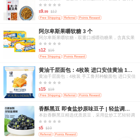
米饭、面条等百搭佐餐 120克/袋





9.
12
$
99
$
Free Shipping
Referral
Points Reward
阿尔卑斯果嚼软糖 3 个
阿尔卑斯果嚼软糖 - 双重口感嚼劲糖果，含真实果
汁，白桃&芒果口味，3粒装





12
16
$
$
Free Shipping
Points Reward
黄油千层面包：4枚装 进口安佳黄油 17小时鲁邦种发酵
黄油千层面包：4枚装 手工鲁邦种酸面包 进口安佳
黄油 17小时自然发酵





15
18
$
$
Free Shipping
Referral
Points Reward
香酥黑豆 即食盐炒原味豆子 | 轻盐调味 | 零添加剂 | 高蛋白健康休闲零食 | 200g
本款香酥黑豆精选优质原豆，采用盐炒工艺轻轻调
味，不添加任何人工添加剂，保留食材本真滋味。





每一颗黑豆酥脆可口，营养丰富，高蛋白、高纤
5
10
$
$
维，适合追求健康饮食的您。即开即食，轻松满足
Referral
Points Reward
日常嘴馋与营养补给需求，适合居家、办公、外出