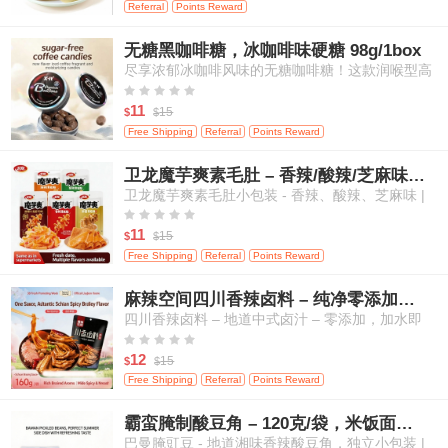
Referral
Points Reward
无糖黑咖啡糖，冰咖啡味硬糖 98g/1box
尽享浓郁冰咖啡风味的无糖咖啡糖！这款润喉型高
级糖果带来醇厚咖啡香气，且不含添加糖，是随时





随地补充活力、清新口气的绝佳选择。
11
15
$
$
Free Shipping
Referral
Points Reward
卫龙魔芋爽素毛肚 – 香辣/酸辣/芝麻味，高纤维，20小包
卫龙魔芋爽素毛肚小包装 - 香辣、酸辣、芝麻味 |
高纤维、低热量 | 植物基“毛肚”口感 | 传统中式零





食（多口味混合，量贩装）- 20小包
11
15
$
$
Free Shipping
Referral
Points Reward
麻辣空间四川香辣卤料 – 纯净零添加，适用于肉类、蛋类及蔬菜
四川香辣卤料 – 地道中式卤汁 – 零添加，加水即
用，适合卤制肉类、鸡蛋和蔬菜





12
15
$
$
Free Shipping
Referral
Points Reward
霸蛮腌制酸豆角 – 120克/袋，米饭面条的绝佳搭档
巴曼腌豇豆 - 地道湘味香辣酸豆角，独立小包装 |