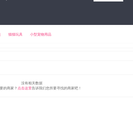
小熊饼干
来伊份
豆浆机
装
猫猫玩具
小型宠物用品
没有相关数据
要的商家？
点击这里
告诉我们您所要寻找的商家吧！