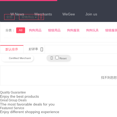
W News
Merchants
WeGee
Join us

全部
宠物用品
分类：
All
狗狗用品
猫猫用品
狗狗服装
狗狗玩具
猫猫服

好评率
默认排序

Certified Merchant
Reset
找不到您想
Quality Guarantee
Enjoy the best products
Great Group Deals
The most favorable deals for you
Featured Service
Enjoy different shopping experience