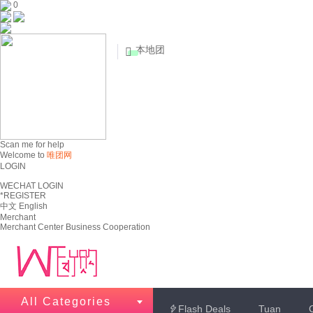
0
本地团


Scan me for help
Welcome to
唯团网
LOGIN
WECHAT LOGIN
*REGISTER
中文
English
Merchant
Merchant Center
Business Cooperation
All Categories
Flash Deals
Tuan
