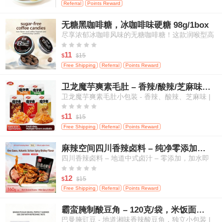
Referral
Points Reward
无糖黑咖啡糖，冰咖啡味硬糖 98g/1box
尽享浓郁冰咖啡风味的无糖咖啡糖！这款润喉型高
级糖果带来醇厚咖啡香气，且不含添加糖，是随时





随地补充活力、清新口气的绝佳选择。
11
15
$
$
Free Shipping
Referral
Points Reward
卫龙魔芋爽素毛肚 – 香辣/酸辣/芝麻味，高纤维，20小包
卫龙魔芋爽素毛肚小包装 - 香辣、酸辣、芝麻味 |
高纤维、低热量 | 植物基“毛肚”口感 | 传统中式零





食（多口味混合，量贩装）- 20小包
11
15
$
$
Free Shipping
Referral
Points Reward
麻辣空间四川香辣卤料 – 纯净零添加，适用于肉类、蛋类及蔬菜
四川香辣卤料 – 地道中式卤汁 – 零添加，加水即
用，适合卤制肉类、鸡蛋和蔬菜





12
15
$
$
Free Shipping
Referral
Points Reward
霸蛮腌制酸豆角 – 120克/袋，米饭面条的绝佳搭档
巴曼腌豇豆 - 地道湘味香辣酸豆角，独立小包装 |