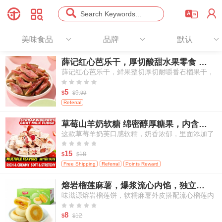




Search Keywords...
美味食品
品牌
默认
薛记红心芭乐干，厚切酸甜水果零食 78g
薛记红心芭乐干，鲜果整切厚切耐嚼番石榴果干，
天然酸甜办公室出行休闲果干零食





5
9.
$
$
99
Referral
草莓山羊奶软糖 绵密醇厚糖果，内含冻干草莓，独立袋装 250g/包
这款草莓羊奶芙口感软糯，奶香浓郁，里面添加了
真实冻干草莓颗粒，每一口都能吃到草莓的酸甜果





香和羊奶的醇厚奶香，是一款适合大人和孩子分享
15
18
$
$
的休闲小零食。
Free Shipping
Referral
Points Reward
熔岩榴莲麻薯，爆浆流心内馅，独立小份装点心 250g/6枚
味滋源熔岩榴莲饼，软糯麻薯外皮搭配流心榴莲内
馅，传统亚洲风味点心，独立包装糕点，适合作为





早餐与下午茶小食
8
12
$
$