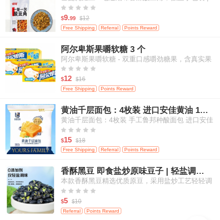
米饭、面条等百搭佐餐 120克/袋





9.
12
$
99
$
Free Shipping
Referral
Points Reward
阿尔卑斯果嚼软糖 3 个
阿尔卑斯果嚼软糖 - 双重口感嚼劲糖果，含真实果
汁，白桃&芒果口味，3粒装





12
16
$
$
Free Shipping
Points Reward
黄油千层面包：4枚装 进口安佳黄油 17小时鲁邦种发酵
黄油千层面包：4枚装 手工鲁邦种酸面包 进口安佳
黄油 17小时自然发酵





15
18
$
$
Free Shipping
Referral
Points Reward
香酥黑豆 即食盐炒原味豆子 | 轻盐调味 | 零添加剂 | 高蛋白健康休闲零食 | 200g
本款香酥黑豆精选优质原豆，采用盐炒工艺轻轻调
味，不添加任何人工添加剂，保留食材本真滋味。





每一颗黑豆酥脆可口，营养丰富，高蛋白、高纤
5
10
$
$
维，适合追求健康饮食的您。即开即食，轻松满足
Referral
Points Reward
日常嘴馋与营养补给需求，适合居家、办公、外出