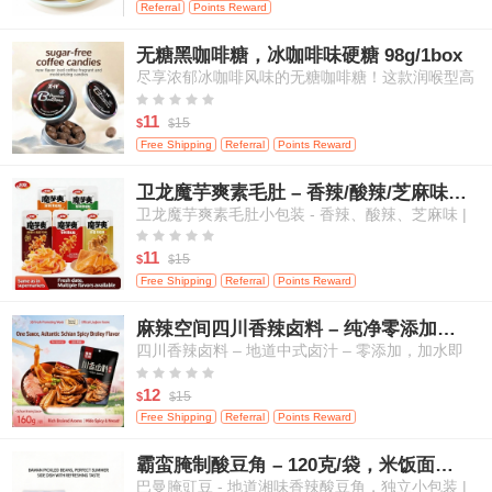
Referral
Points Reward
无糖黑咖啡糖，冰咖啡味硬糖 98g/1box
尽享浓郁冰咖啡风味的无糖咖啡糖！这款润喉型高
级糖果带来醇厚咖啡香气，且不含添加糖，是随时





随地补充活力、清新口气的绝佳选择。
11
15
$
$
Free Shipping
Referral
Points Reward
卫龙魔芋爽素毛肚 – 香辣/酸辣/芝麻味，高纤维，20小包
卫龙魔芋爽素毛肚小包装 - 香辣、酸辣、芝麻味 |
高纤维、低热量 | 植物基“毛肚”口感 | 传统中式零





食（多口味混合，量贩装）- 20小包
11
15
$
$
Free Shipping
Referral
Points Reward
麻辣空间四川香辣卤料 – 纯净零添加，适用于肉类、蛋类及蔬菜
四川香辣卤料 – 地道中式卤汁 – 零添加，加水即
用，适合卤制肉类、鸡蛋和蔬菜





12
15
$
$
Free Shipping
Referral
Points Reward
霸蛮腌制酸豆角 – 120克/袋，米饭面条的绝佳搭档
巴曼腌豇豆 - 地道湘味香辣酸豆角，独立小包装 |