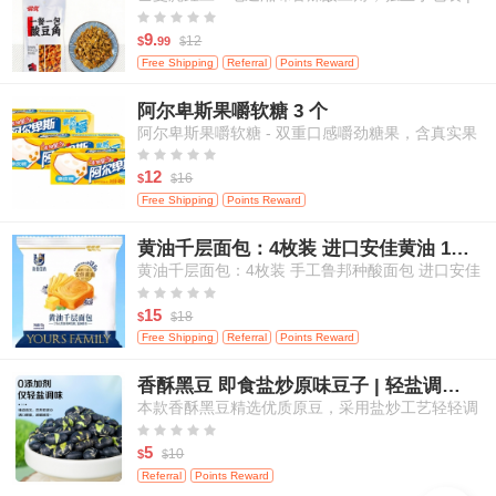
米饭、面条等百搭佐餐 120克/袋





9.
12
$
99
$
Free Shipping
Referral
Points Reward
阿尔卑斯果嚼软糖 3 个
阿尔卑斯果嚼软糖 - 双重口感嚼劲糖果，含真实果
汁，白桃&芒果口味，3粒装





12
16
$
$
Free Shipping
Points Reward
黄油千层面包：4枚装 进口安佳黄油 17小时鲁邦种发酵
黄油千层面包：4枚装 手工鲁邦种酸面包 进口安佳
黄油 17小时自然发酵





15
18
$
$
Free Shipping
Referral
Points Reward
香酥黑豆 即食盐炒原味豆子 | 轻盐调味 | 零添加剂 | 高蛋白健康休闲零食 | 200g
本款香酥黑豆精选优质原豆，采用盐炒工艺轻轻调
味，不添加任何人工添加剂，保留食材本真滋味。





每一颗黑豆酥脆可口，营养丰富，高蛋白、高纤
5
10
$
$
维，适合追求健康饮食的您。即开即食，轻松满足
Referral
Points Reward
日常嘴馋与营养补给需求，适合居家、办公、外出