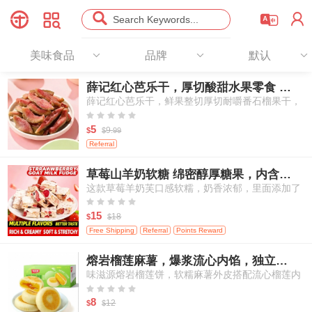




Search Keywords...
美味食品
品牌
默认
薛记红心芭乐干，厚切酸甜水果零食 78g
薛记红心芭乐干，鲜果整切厚切耐嚼番石榴果干，
天然酸甜办公室出行休闲果干零食





5
9.
$
$
99
Referral
草莓山羊奶软糖 绵密醇厚糖果，内含冻干草莓，独立袋装 250g/包
这款草莓羊奶芙口感软糯，奶香浓郁，里面添加了
真实冻干草莓颗粒，每一口都能吃到草莓的酸甜果





香和羊奶的醇厚奶香，是一款适合大人和孩子分享
15
18
$
$
的休闲小零食。
Free Shipping
Referral
Points Reward
熔岩榴莲麻薯，爆浆流心内馅，独立小份装点心 250g/6枚
味滋源熔岩榴莲饼，软糯麻薯外皮搭配流心榴莲内
馅，传统亚洲风味点心，独立包装糕点，适合作为





早餐与下午茶小食
8
12
$
$